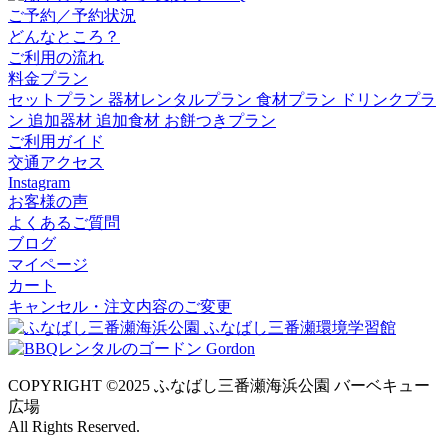
ご予約／予約状況
どんなところ？
ご利用の流れ
料金プラン
セットプラン
器材レンタルプラン
食材プラン
ドリンクプラ
ン
追加器材
追加食材
お餅つきプラン
ご利用ガイド
交通アクセス
Instagram
お客様の声
よくあるご質問
ブログ
マイページ
カート
キャンセル・注文内容のご変更
COPYRIGHT ©2025 ふなばし三番瀬海浜公園 バーベキュー
広場
All Rights Reserved.