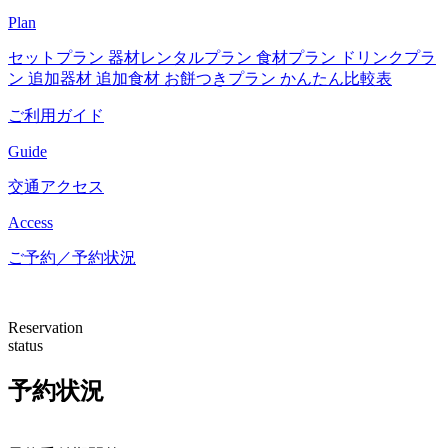
Plan
セットプラン
器材レンタルプラン
食材プラン
ドリンクプラ
ン
追加器材
追加食材
お餅つきプラン
かんたん比較表
ご利用ガイド
Guide
交通アクセス
Access
ご予約／予約状況
Reservation
status
予約状況