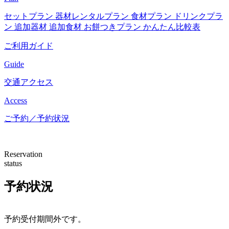
セットプラン
器材レンタルプラン
食材プラン
ドリンクプラ
ン
追加器材
追加食材
お餅つきプラン
かんたん比較表
ご利用ガイド
Guide
交通アクセス
Access
ご予約／予約状況
Reservation
status
予約状況
予約受付期間外です。