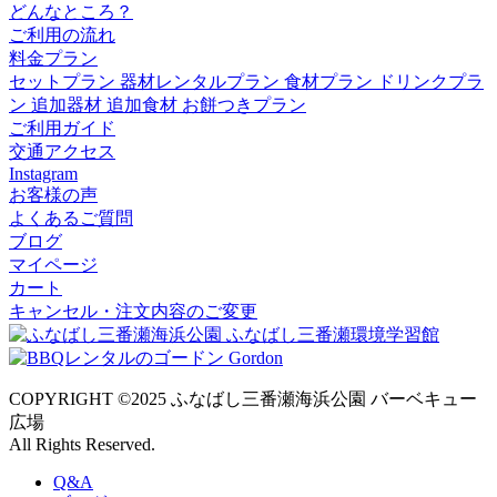
どんなところ？
ご利用の流れ
料金プラン
セットプラン
器材レンタルプラン
食材プラン
ドリンクプラ
ン
追加器材
追加食材
お餅つきプラン
ご利用ガイド
交通アクセス
Instagram
お客様の声
よくあるご質問
ブログ
マイページ
カート
キャンセル・注文内容のご変更
COPYRIGHT ©2025 ふなばし三番瀬海浜公園 バーベキュー
広場
All Rights Reserved.
Q&A