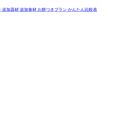
ン
追加器材
追加食材
お餅つきプラン
かんたん比較表