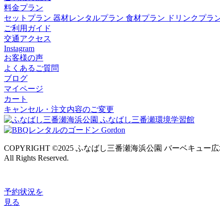
料金プラン
セットプラン
器材レンタルプラン
食材プラン
ドリンクプラ
ご利用ガイド
交通アクセス
Instagram
お客様の声
よくあるご質問
ブログ
マイページ
カート
キャンセル・注文内容のご変更
COPYRIGHT ©2025 ふなばし三番瀬海浜公園 バーベキュー
All Rights Reserved.
予約状況
を
見る