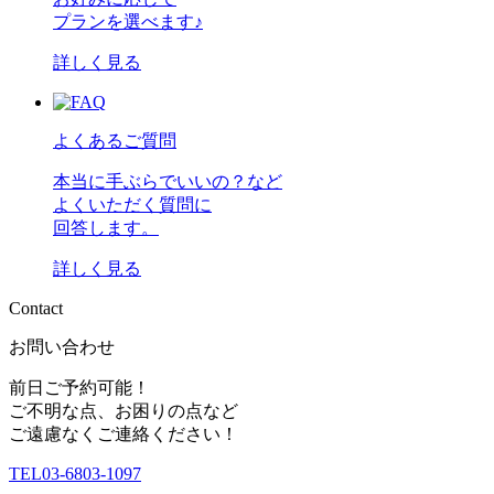
プランを選べます♪
詳しく見る
よくあるご質問
本当に手ぶらでいいの？など
よくいただく質問に
回答します。
詳しく見る
C
o
n
t
a
c
t
お問い合わせ
前日ご予約可能！
ご不明な点、お困りの点など
ご遠慮なくご連絡ください！
TEL
03-6803-1097