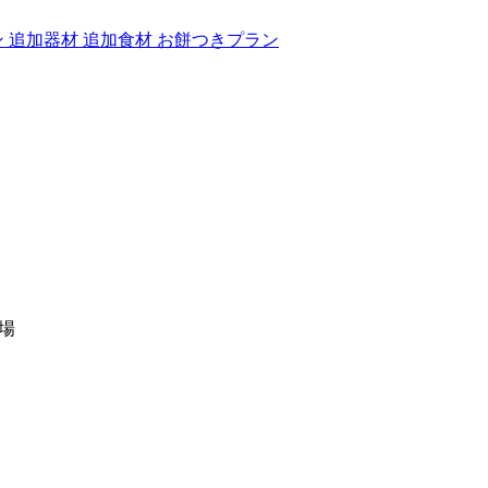
ン
追加器材
追加食材
お餅つきプラン
広場