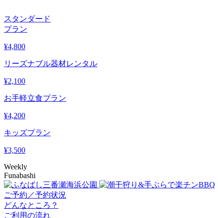
スタンダード
プラン
¥
4,800
リーズナブル器材レンタル
¥
2,100
お手軽立食プラン
¥
4,200
キッズプラン
¥
3,500
Weekly
Funabashi
ご予約／予約状況
どんなところ？
ご利用の流れ