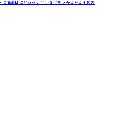
ン
追加器材
追加食材
お餅つきプラン
かんたん比較表