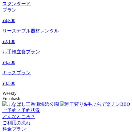
スタンダード
プラン
¥
4,800
リーズナブル器材レンタル
¥
2,100
お手軽立食プラン
¥
4,200
キッズプラン
¥
3,500
Weekly
Funabashi
ご予約／予約状況
どんなところ？
ご利用の流れ
料金プラン