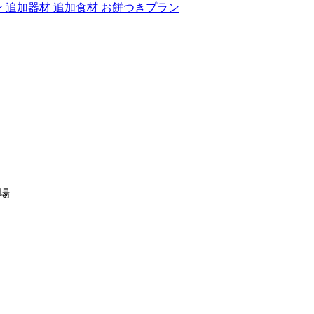
ン
追加器材
追加食材
お餅つきプラン
広場