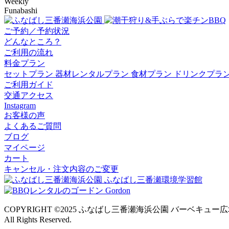
Weekly
Funabashi
ご予約／予約状況
どんなところ？
ご利用の流れ
料金プラン
セットプラン
器材レンタルプラン
食材プラン
ドリンクプラ
ご利用ガイド
交通アクセス
Instagram
お客様の声
よくあるご質問
ブログ
マイページ
カート
キャンセル・注文内容のご変更
COPYRIGHT ©2025 ふなばし三番瀬海浜公園 バーベキュー
All Rights Reserved.