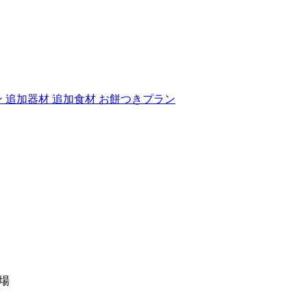
ン
追加器材
追加食材
お餅つきプラン
広場