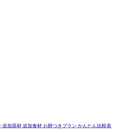
ン
追加器材
追加食材
お餅つきプラン
かんたん比較表