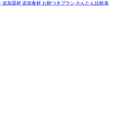
ン
追加器材
追加食材
お餅つきプラン
かんたん比較表