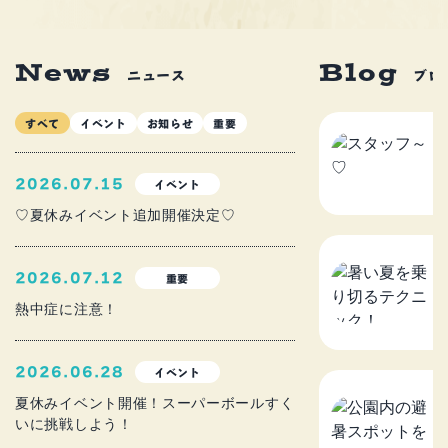
News
Blog
ニュース
ブロ
すべて
イベント
お知らせ
重要
ス
2
2026.07.15
イベント
♡夏休みイベント追加開催決定♡
暑
2026.07.12
重要
ニ
熱中症に注意！
2
2026.06.28
イベント
公
夏休みイベント開催！スーパーボールすく
いに挑戦しよう！
を