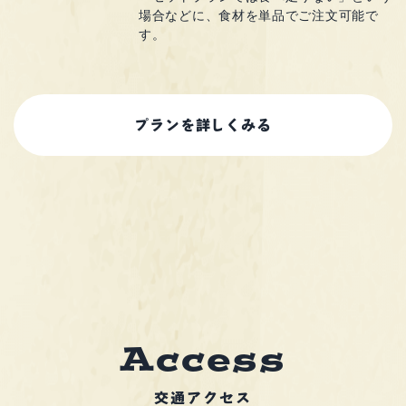
場合などに、
食材を単品でご注文可能で
す。
プランを詳しくみる
A
c
c
e
s
s
交通アクセス