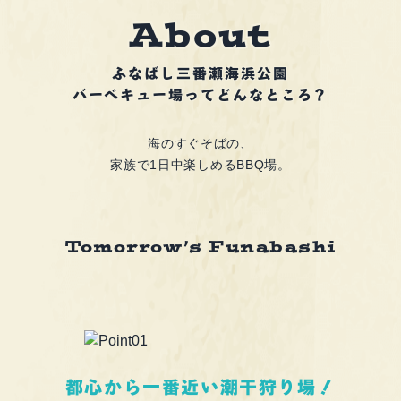
A
b
o
u
t
ふなばし三番瀬海浜公園
バーベキュー場ってどんなところ？
海のすぐそばの、
家族で1日中楽しめるBBQ場。
Tomorrow’s Funabashi
都心から一番近い潮干狩り場！