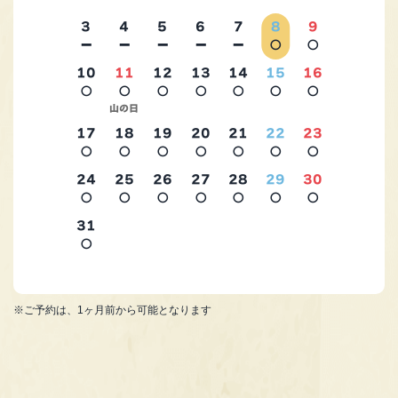
3
4
5
6
7
8
9
－
－
－
－
－
○
○
10
11
12
13
14
15
16
○
○
○
○
○
○
○
2026年9月
山の日
17
18
19
20
21
22
23
○
○
○
○
○
○
○
24
25
26
27
28
29
30
○
○
○
○
○
○
○
31
○
※ご予約は、1ヶ月前から可能となります