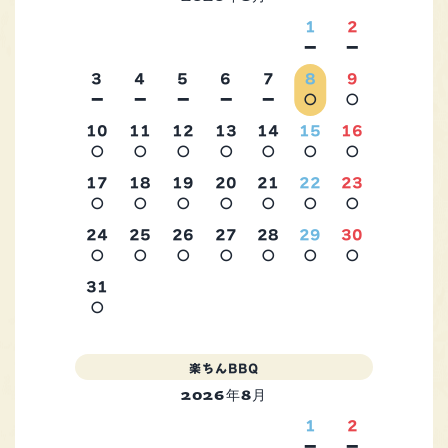
1
2
－
－
3
4
5
6
7
8
9
－
－
－
－
－
○
○
10
11
12
13
14
15
16
○
○
○
○
○
○
○
2026年9月
17
18
19
20
21
22
23
○
○
○
○
○
○
○
24
25
26
27
28
29
30
○
○
○
○
○
○
○
31
○
楽ちんBBQ
2026年8月
1
2
－
－