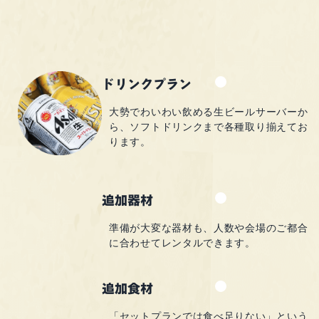
ドリンクプラン
大勢でわいわい飲める
生ビールサーバーか
ら、
ソフトドリンクまで
各種取り揃えてお
ります。
追加器材
準備が大変な器材も、
人数や会場のご都合
に
合わせてレンタルできます。
追加食材
「セットプランでは食べ足りない」
という