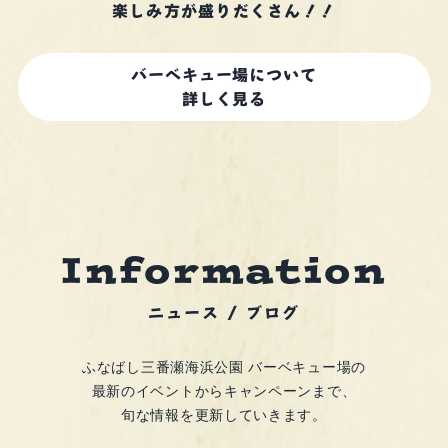
楽しみ方が盛りだくさん！！
バーベキュー場について
詳しく見る
I
n
f
o
r
m
a
t
i
o
n
ニュース / ブログ
ふなばし三番瀬海浜公園 バーベキュー場の
最新のイベントからキャンペーンまで、
旬な情報を更新していきます。