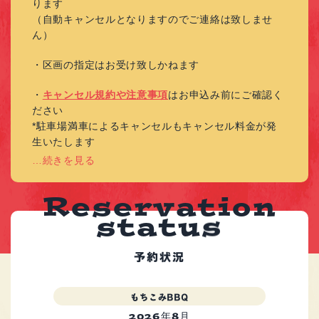
ります
（自動キャンセルとなりますのでご連絡は致しませ
ん）
・区画の指定はお受け致しかねます
・
キャンセル規約や注意事項
はお申込み前にご確認く
ださい
*駐車場満車によるキャンセルもキャンセル料金が発
生いたします
…続きを見る
R
e
s
e
r
v
a
t
i
o
n
s
t
a
t
u
s
予約状況
もちこみBBQ
2026年8月