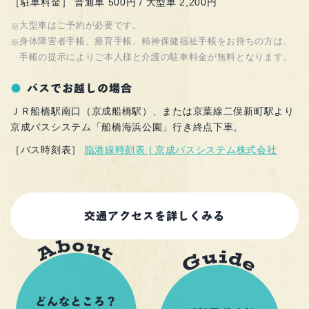
［駐車料金］ 普通車 500円 / 大型車 2,200円
大型車はご予約が必要です。
身体障害者手帳、療育手帳、精神保健福祉手帳をお持ちの方は、
手帳の提示によりご本人様と介護の駐車料金が無料となります。
バスでお越しの場合
ＪＲ船橋駅南口（京成船橋駅）、または京葉線二俣新町駅より
京成バスシステム「船橋海浜公園」行き終点下車。
［バス時刻表］
臨港線時刻表 | 京成バスシステム株式会社
交通アクセスを詳しくみる
どんなところ？