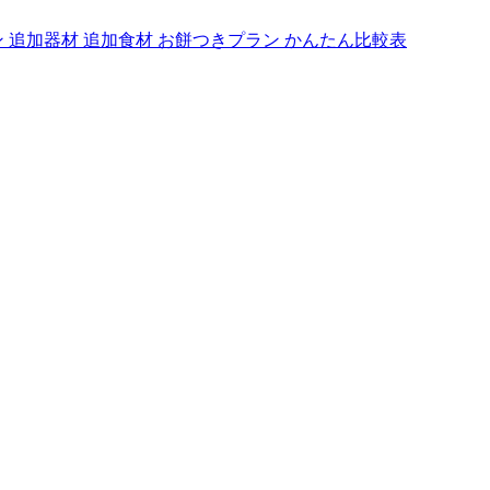
ン
追加器材
追加食材
お餅つきプラン
かんたん比較表