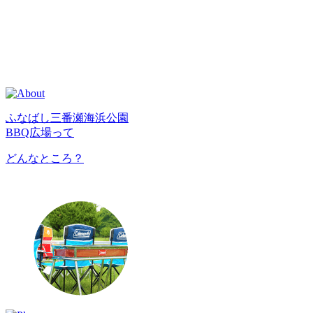
ふなばし三番瀬海浜公園
BBQ広場って
どんなところ？