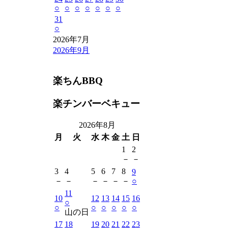
○
○
○
○
○
○
○
31
○
2026年7月
2026年9月
楽ちんBBQ
楽チンバーベキュー
2026年8月
月
火
水
木
金
土
日
1
2
－
－
3
4
5
6
7
8
9
－
－
－
－
－
－
○
11
10
12
13
14
15
16
○
○
○
○
○
○
○
山の日
17
18
19
20
21
22
23