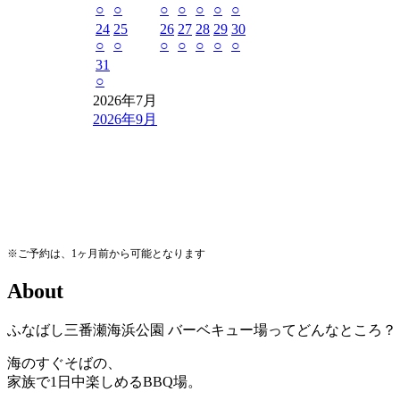
○
○
○
○
○
○
○
24
25
26
27
28
29
30
○
○
○
○
○
○
○
31
○
2026年7月
2026年9月
※ご予約は、1ヶ月前から可能となります
A
b
o
u
t
ふなばし三番瀬海浜公園
バーベキュー場ってどんなところ？
海のすぐそばの、
家族で1日中楽しめるBBQ場。