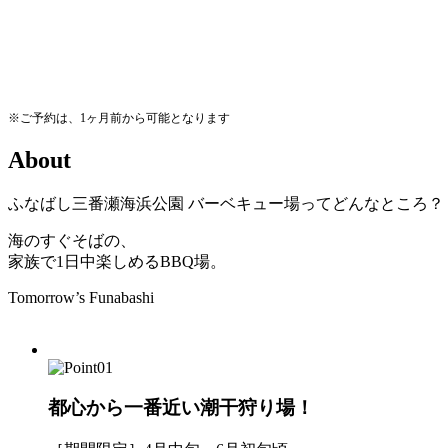
※ご予約は、1ヶ月前から可能となります
A
b
o
u
t
ふなばし三番瀬海浜公園
バーベキュー場ってどんなところ？
海のすぐそばの、
家族で1日中楽しめるBBQ場。
Tomorrow’s Funabashi
都心から一番近い潮干狩り場！