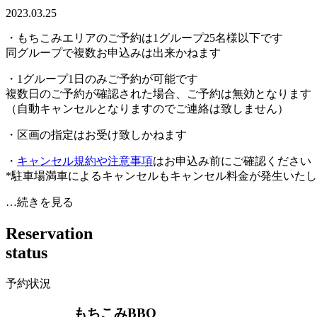
2023.03.25
・もちこみエリアのご予約は1グループ25名様以下です
同グループで複数お申込みは出来かねます
・1グループ1日のみご予約が可能です
複数日のご予約が確認された場合、ご予約は無効となります
（自動キャンセルとなりますのでご連絡は致しません）
・区画の指定はお受け致しかねます
・
キャンセル規約や注意事項
はお申込み前にご確認ください
*駐車場満車によるキャンセルもキャンセル料金が発生いた
…続きを見る
R
e
s
e
r
v
a
t
i
o
n
s
t
a
t
u
s
予約状況
もちこみBBQ