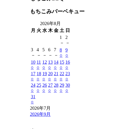
もちこみバーベキュー
2026年8月
月
火
水
木
金
土
日
1
2
－
－
3
4
5
6
7
8
9
－
－
－
－
－
○
○
10
11
12
13
14
15
16
○
○
○
○
○
○
○
17
18
19
20
21
22
23
○
○
○
○
○
○
○
24
25
26
27
28
29
30
○
○
○
○
○
○
○
31
○
2026年7月
2026年9月