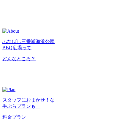
ふなばし三番瀬海浜公園
BBQ広場って
どんなところ？
スタッフにおまかせ！な
手ぶらプランも！
料金プラン