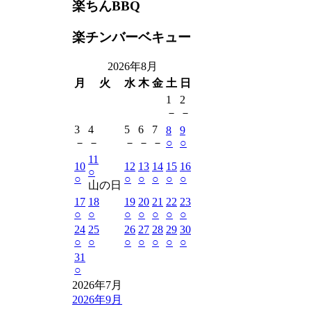
楽ちんBBQ
楽チンバーベキュー
2026年8月
月
火
水
木
金
土
日
1
2
－
－
3
4
5
6
7
8
9
－
－
－
－
－
○
○
11
10
12
13
14
15
16
○
○
○
○
○
○
○
山の日
17
18
19
20
21
22
23
○
○
○
○
○
○
○
24
25
26
27
28
29
30
○
○
○
○
○
○
○
31
○
2026年7月
2026年9月