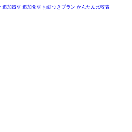
ン
追加器材
追加食材
お餅つきプラン
かんたん比較表