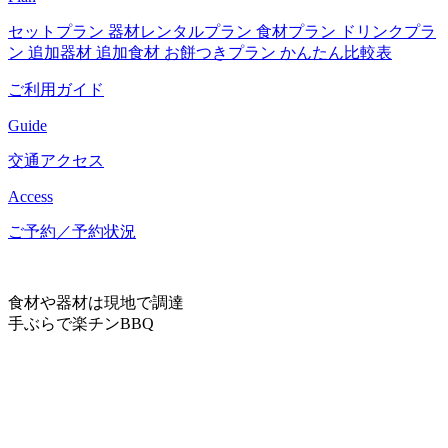
セットプラン
器材レンタルプラン
食材プラン
ドリンクプラ
ン
追加器材
追加食材
お餅つきプラン
かんたん比較表
ご利用ガイド
Guide
交通アクセス
Access
ご予約／予約状況
食材や器材は現地で調達
手ぶらで楽チンBBQ