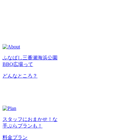
ふなばし三番瀬海浜公園
BBQ広場って
どんなところ？
スタッフにおまかせ！な
手ぶらプランも！
料金プラン