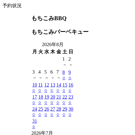
予約状況
もちこみBBQ
もちこみバーベキュー
2026年8月
月
火
水
木
金
土
日
1
2
－
－
3
4
5
6
7
8
9
－
－
－
－
－
○
○
10
11
12
13
14
15
16
○
○
○
○
○
○
○
17
18
19
20
21
22
23
○
○
○
○
○
○
○
24
25
26
27
28
29
30
○
○
○
○
○
○
○
31
○
2026年7月