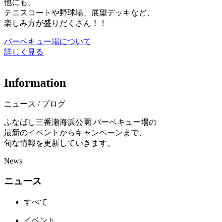
他にも、
テニスコートや野球場、展望デッキなど、
楽しみ方が盛りだくさん！！
バーベキュー場について
詳しく見る
I
n
f
o
r
m
a
t
i
o
n
ニュース / ブログ
ふなばし三番瀬海浜公園 バーベキュー場の
最新のイベントからキャンペーンまで、
旬な情報を更新していきます。
News
ニュース
すべて
イベント