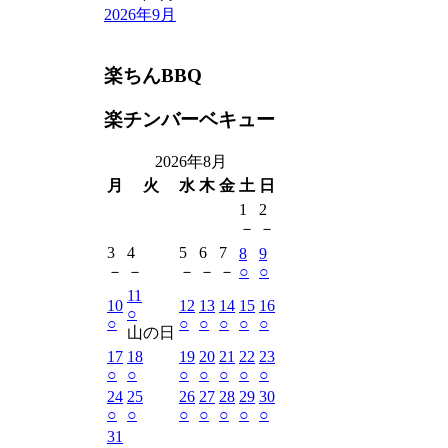
2026年9月
楽ちんBBQ
楽チンバーベキュー
2026年8月
月
火
水
木
金
土
日
1
2
－
－
3
4
5
6
7
8
9
－
－
－
－
－
○
○
11
10
12
13
14
15
16
○
○
○
○
○
○
○
山の日
17
18
19
20
21
22
23
○
○
○
○
○
○
○
24
25
26
27
28
29
30
○
○
○
○
○
○
○
31