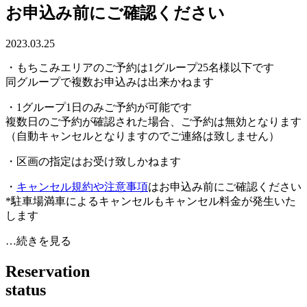
お申込み前にご確認ください
2023.03.25
・もちこみエリアのご予約は1グループ25名様以下です
同グループで複数お申込みは出来かねます
・1グループ1日のみご予約が可能です
複数日のご予約が確認された場合、ご予約は無効となります
（自動キャンセルとなりますのでご連絡は致しません）
・区画の指定はお受け致しかねます
・
キャンセル規約や注意事項
はお申込み前にご確認ください
*駐車場満車によるキャンセルもキャンセル料金が発生いた
します
…続きを見る
R
e
s
e
r
v
a
t
i
o
n
s
t
a
t
u
s