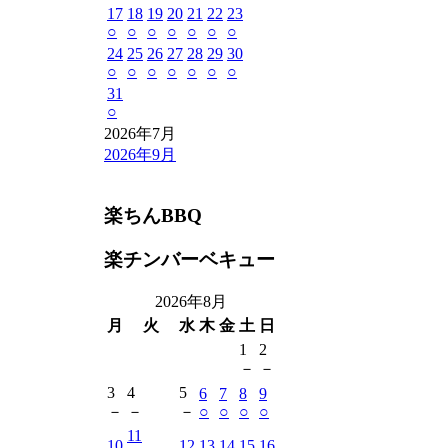
17
18
19
20
21
22
23
○
○
○
○
○
○
○
24
25
26
27
28
29
30
○
○
○
○
○
○
○
31
○
2026年7月
2026年9月
楽ちんBBQ
楽チンバーベキュー
2026年8月
月
火
水
木
金
土
日
1
2
－
－
3
4
5
6
7
8
9
－
－
－
○
○
○
○
11
10
12
13
14
15
16