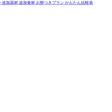
ン
追加器材
追加食材
お餅つきプラン
かんたん比較表