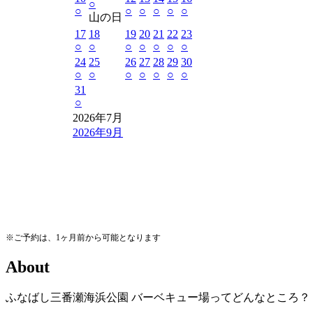
○
○
○
○
○
○
○
山の日
17
18
19
20
21
22
23
○
○
○
○
○
○
○
24
25
26
27
28
29
30
○
○
○
○
○
○
○
31
○
2026年7月
2026年9月
※ご予約は、1ヶ月前から可能となります
A
b
o
u
t
ふなばし三番瀬海浜公園
バーベキュー場ってどんなところ？