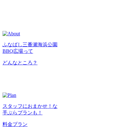
ふなばし三番瀬海浜公園
BBQ広場って
どんなところ？
スタッフにおまかせ！な
手ぶらプランも！
料金プラン