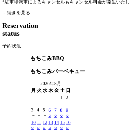
*駐車場満車によるキャンセルもキャンセル料金が発生いた
…続きを見る
R
e
s
e
r
v
a
t
i
o
n
s
t
a
t
u
s
予約状況
もちこみBBQ
もちこみバーベキュー
2026年8月
月
火
水
木
金
土
日
1
2
－
－
3
4
5
6
7
8
9
－
－
－
○
○
○
○
10
11
12
13
14
15
16
○
○
○
○
○
○
○