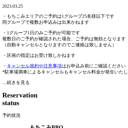
2023.03.25
・もちこみエリアのご予約は1グループ25名様以下です
同グループで複数お申込みは出来かねます
・1グループ1日のみご予約が可能です
複数日のご予約が確認された場合、ご予約は無効となります
（自動キャンセルとなりますのでご連絡は致しません）
・区画の指定はお受け致しかねます
・
キャンセル規約や注意事項
はお申込み前にご確認ください
*駐車場満車によるキャンセルもキャンセル料金が発生いた
…続きを見る
R
e
s
e
r
v
a
t
i
o
n
s
t
a
t
u
s
予約状況
もちこみBBQ