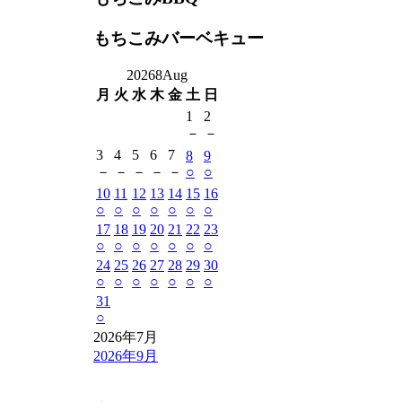
もちこみバーベキュー
2026
8
Aug
月
火
水
木
金
土
日
1
2
－
－
3
4
5
6
7
8
9
－
－
－
－
－
○
○
10
11
12
13
14
15
16
○
○
○
○
○
○
○
17
18
19
20
21
22
23
○
○
○
○
○
○
○
24
25
26
27
28
29
30
○
○
○
○
○
○
○
31
○
2026年7月
2026年9月