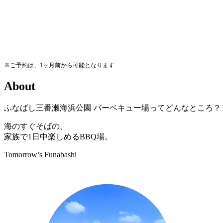
※ご予約は、1ヶ月前から可能となります
A
b
o
u
t
ふなばし三番瀬海浜公園
バーベキュー場ってどんなところ？
海のすぐそばの、
家族で1日中楽しめるBBQ場。
Tomorrow’s Funabashi