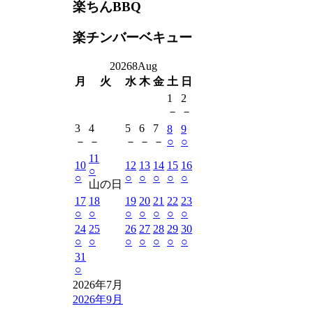
楽ちんBBQ
楽チンバーベキュー
2026
8
Aug
月
火
水
木
金
土
日
1
2
－
－
3
4
5
6
7
8
9
－
－
－
－
－
○
○
11
10
12
13
14
15
16
○
○
○
○
○
○
○
山の日
17
18
19
20
21
22
23
○
○
○
○
○
○
○
24
25
26
27
28
29
30
○
○
○
○
○
○
○
31
○
2026年7月
2026年9月