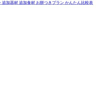
ン
追加器材
追加食材
お餅つきプラン
かんたん比較表