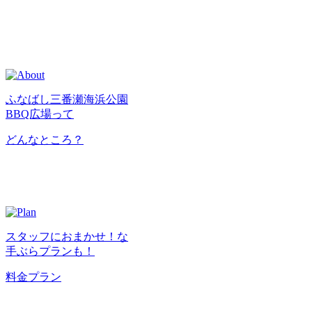
ふなばし三番瀬海浜公園
BBQ広場って
どんなところ？
スタッフにおまかせ！な
手ぶらプランも！
料金プラン