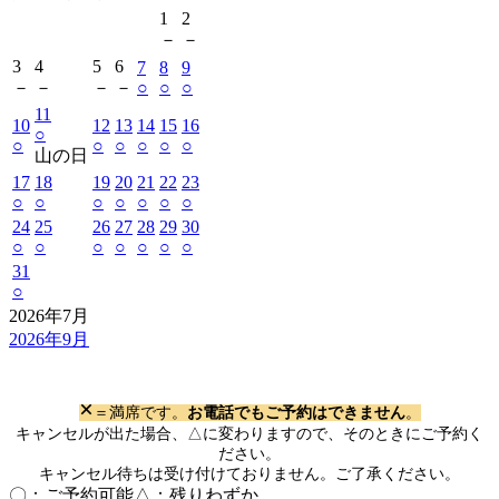
1
2
－
－
3
4
5
6
7
8
9
－
－
－
－
○
○
○
11
10
12
13
14
15
16
○
○
○
○
○
○
○
山の日
17
18
19
20
21
22
23
○
○
○
○
○
○
○
24
25
26
27
28
29
30
○
○
○
○
○
○
○
31
○
2026年7月
2026年9月
×
＝満席です。
お電話でもご予約はできません
。
キャンセルが出た場合、△に変わりますので、そのときにご予約く
ださい。
キャンセル待ちは受け付けておりません。ご了承ください。
〇：ご予約可能
△：残りわずか