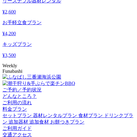
リーズナブル器材レンタル
¥
2,600
お手軽立食プラン
¥
4,200
キッズプラン
¥
3,500
Weekly
Funabashi
ご予約／予約状況
どんなところ？
ご利用の流れ
料金プラン
セットプラン
器材レンタルプラン
食材プラン
ドリンクプラ
ン
追加器材
追加食材
お餅つきプラン
ご利用ガイド
交通アクセス