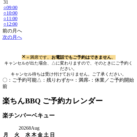
31
○
09:00
○
10:00
○
11:00
○
12:00
前の月へ
次の月へ
×
＝満席です。
お電話でもご予約はできません
。
キャンセルが出た場合、△に変わりますので、そのときにご予約く
ださい。
キャンセル待ちは受け付けておりません。ご了承ください。
〇：ご予約可能
△：残りわずか
×：満席
-：休業／ご予約開始
前
楽ちんBBQ
ご予約カレンダー
楽チンバーベキュー
2026
8
Aug
月
火
水
木
金
土
日