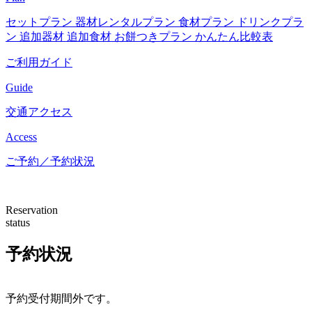
セットプラン
器材レンタルプラン
食材プラン
ドリンクプラ
ン
追加器材
追加食材
お餅つきプラン
かんたん比較表
ご利用ガイド
Guide
交通アクセス
Access
ご予約／予約状況
Reservation
status
予約状況
予約受付期間外です。