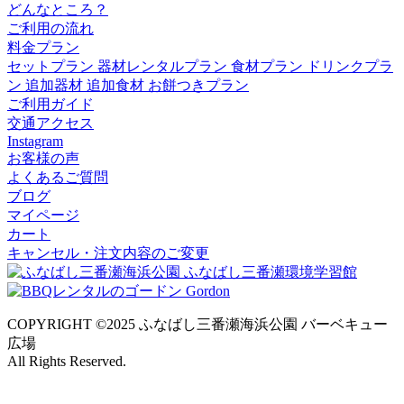
どんなところ？
ご利用の流れ
料金プラン
セットプラン
器材レンタルプラン
食材プラン
ドリンクプラ
ン
追加器材
追加食材
お餅つきプラン
ご利用ガイド
交通アクセス
Instagram
お客様の声
よくあるご質問
ブログ
マイページ
カート
キャンセル・注文内容のご変更
COPYRIGHT ©2025 ふなばし三番瀬海浜公園 バーベキュー
広場
All Rights Reserved.