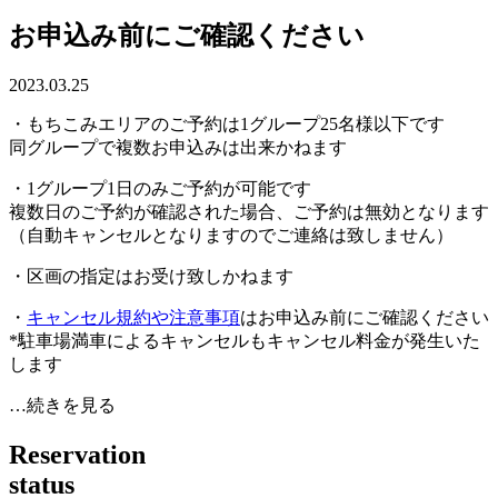
お申込み前にご確認ください
2023.03.25
・もちこみエリアのご予約は1グループ25名様以下です
同グループで複数お申込みは出来かねます
・1グループ1日のみご予約が可能です
複数日のご予約が確認された場合、ご予約は無効となります
（自動キャンセルとなりますのでご連絡は致しません）
・区画の指定はお受け致しかねます
・
キャンセル規約や注意事項
はお申込み前にご確認ください
*駐車場満車によるキャンセルもキャンセル料金が発生いた
します
…続きを見る
R
e
s
e
r
v
a
t
i
o
n
s
t
a
t
u
s