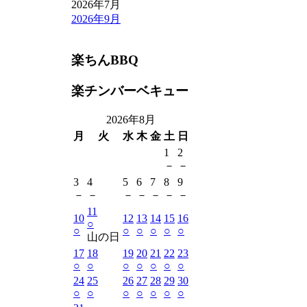
2026年7月
2026年9月
楽ちんBBQ
楽チンバーベキュー
2026年8月
月
火
水
木
金
土
日
1
2
－
－
3
4
5
6
7
8
9
－
－
－
－
－
－
－
11
10
12
13
14
15
16
○
○
○
○
○
○
○
山の日
17
18
19
20
21
22
23
○
○
○
○
○
○
○
24
25
26
27
28
29
30
○
○
○
○
○
○
○