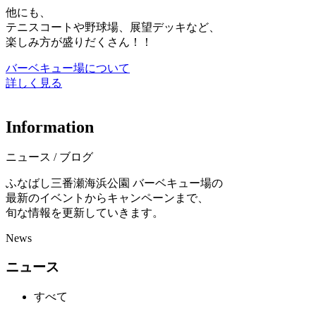
他にも、
テニスコートや野球場、展望デッキなど、
楽しみ方が盛りだくさん！！
バーベキュー場について
詳しく見る
I
n
f
o
r
m
a
t
i
o
n
ニュース / ブログ
ふなばし三番瀬海浜公園 バーベキュー場の
最新のイベントからキャンペーンまで、
旬な情報を更新していきます。
News
ニュース
すべて