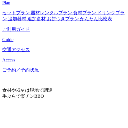
Plan
セットプラン
器材レンタルプラン
食材プラン
ドリンクプラ
ン
追加器材
追加食材
お餅つきプラン
かんたん比較表
ご利用ガイド
Guide
交通アクセス
Access
ご予約／予約状況
食材や器材は現地で調達
手ぶらで楽チンBBQ