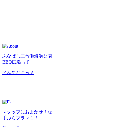
ふなばし三番瀬海浜公園
BBQ広場って
どんなところ？
スタッフにおまかせ！な
手ぶらプランも！