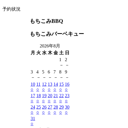
予約状況
もちこみBBQ
もちこみバーベキュー
2026年8月
月
火
水
木
金
土
日
1
2
－
－
3
4
5
6
7
8
9
－
－
－
－
－
－
－
10
11
12
13
14
15
16
○
○
○
○
○
○
○
17
18
19
20
21
22
23
○
○
○
○
○
○
○
24
25
26
27
28
29
30
○
○
○
○
○
○
○
31
○