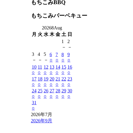
もちこみBBQ
もちこみバーベキュー
2026
8
Aug
月
火
水
木
金
土
日
1
2
－
－
3
4
5
6
7
8
9
－
－
－
○
○
○
○
10
11
12
13
14
15
16
○
○
○
○
○
○
○
17
18
19
20
21
22
23
○
○
○
○
○
○
○
24
25
26
27
28
29
30
○
○
○
○
○
○
○
31
○
2026年7月
2026年9月