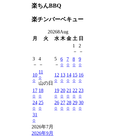
楽ちんBBQ
楽チンバーベキュー
2026
8
Aug
月
火
水
木
金
土
日
1
2
－
－
3
4
5
6
7
8
9
－
－
－
○
○
○
○
11
10
12
13
14
15
16
○
○
○
○
○
○
○
山の日
17
18
19
20
21
22
23
○
○
○
○
○
○
○
24
25
26
27
28
29
30
○
○
○
○
○
○
○
31
○
2026年7月
2026年9月