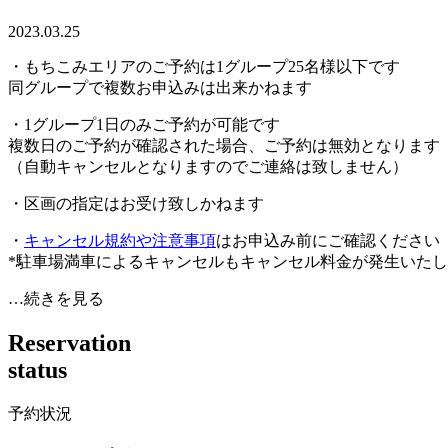
2023.03.25
・もちこみエリアのご予約は1グループ25名様以下です
同グループで複数お申込みは出来かねます
・1グループ1日のみご予約が可能です
複数日のご予約が確認された場合、ご予約は無効となります
（自動キャンセルとなりますのでご連絡は致しません）
・区画の指定はお受け致しかねます
・
キャンセル規約や注意事項
はお申込み前にご確認ください
*駐車場満車によるキャンセルもキャンセル料金が発生いた
…続きを見る
R
e
s
e
r
v
a
t
i
o
n
s
t
a
t
u
s
予約状況