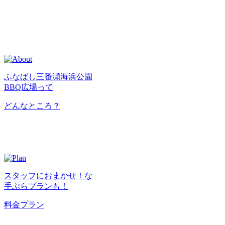
ふなばし三番瀬海浜公園
BBQ広場って
どんなところ？
スタッフにおまかせ！な
手ぶらプランも！
料金プラン