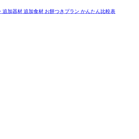
ン
追加器材
追加食材
お餅つきプラン
かんたん比較表