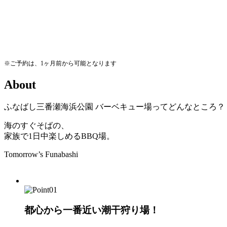
※ご予約は、1ヶ月前から可能となります
A
b
o
u
t
ふなばし三番瀬海浜公園
バーベキュー場ってどんなところ？
海のすぐそばの、
家族で1日中楽しめるBBQ場。
Tomorrow’s Funabashi
都心から一番近い潮干狩り場！