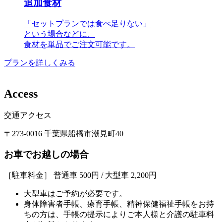
追加食材
「セットプランでは食べ足りない」
という場合などに、
食材を単品でご注文可能です。
プランを詳しくみる
A
c
c
e
s
s
交通アクセス
〒273-0016 千葉県船橋市潮見町40
お車でお越しの場合
［駐車料金］ 普通車 500円 / 大型車 2,200円
大型車はご予約が必要です。
身体障害者手帳、療育手帳、精神保健福祉手帳をお持
ちの方は、手帳の提示によりご本人様と介護の駐車料