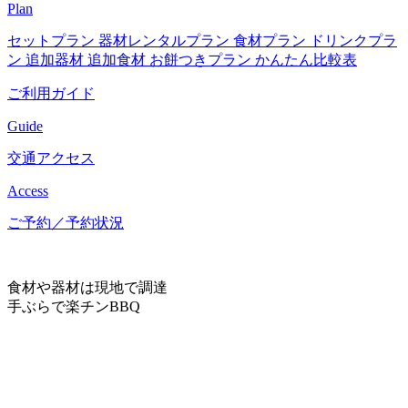
Plan
セットプラン
器材レンタルプラン
食材プラン
ドリンクプラ
ン
追加器材
追加食材
お餅つきプラン
かんたん比較表
ご利用ガイド
Guide
交通アクセス
Access
ご予約／予約状況
食材や器材は現地で調達
手ぶらで楽チンBBQ