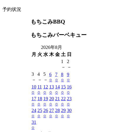
予約状況
もちこみBBQ
もちこみバーベキュー
2026年8月
月
火
水
木
金
土
日
1
2
－
－
3
4
5
6
7
8
9
－
－
－
○
○
○
○
10
11
12
13
14
15
16
○
○
○
○
○
○
○
17
18
19
20
21
22
23
○
○
○
○
○
○
○
24
25
26
27
28
29
30
○
○
○
○
○
○
○
31
○