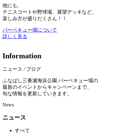
他にも、
テニスコートや野球場、展望デッキなど、
楽しみ方が盛りだくさん！！
バーベキュー場について
詳しく見る
I
n
f
o
r
m
a
t
i
o
n
ニュース / ブログ
ふなばし三番瀬海浜公園 バーベキュー場の
最新のイベントからキャンペーンまで、
旬な情報を更新していきます。
News
ニュース
すべて