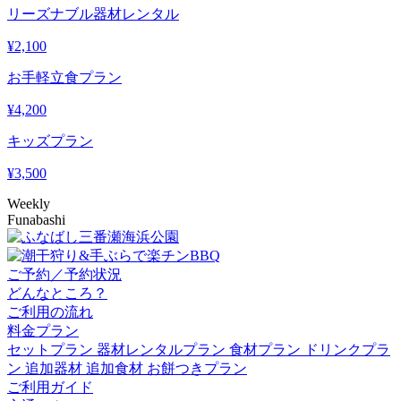
リーズナブル器材レンタル
¥
2,100
お手軽立食プラン
¥
4,200
キッズプラン
¥
3,500
Weekly
Funabashi
ご予約／予約状況
どんなところ？
ご利用の流れ
料金プラン
セットプラン
器材レンタルプラン
食材プラン
ドリンクプラ
ン
追加器材
追加食材
お餅つきプラン
ご利用ガイド