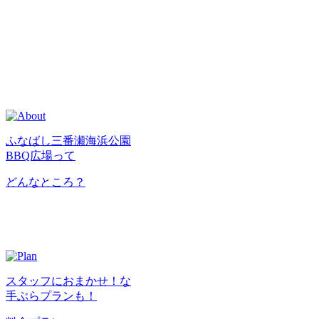
ふなばし三番瀬海浜公園
BBQ広場って
どんなところ？
スタッフにおまかせ！な
手ぶらプランも！