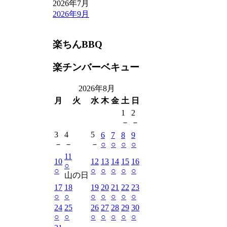
2026年7月
2026年9月
楽ちんBBQ
楽チンバーベキュー
2026年8月
月
火
水
木
金
土
日
1
2
－
－
3
4
5
6
7
8
9
－
－
－
○
○
○
○
11
10
12
13
14
15
16
○
○
○
○
○
○
○
山の日
17
18
19
20
21
22
23
○
○
○
○
○
○
○
24
25
26
27
28
29
30
○
○
○
○
○
○
○