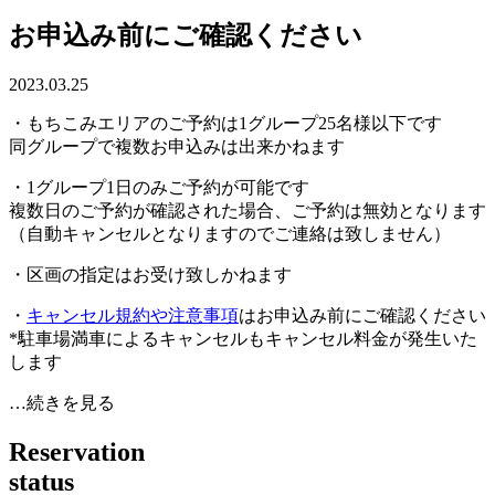
お申込み前にご確認ください
2023.03.25
・もちこみエリアのご予約は1グループ25名様以下です
同グループで複数お申込みは出来かねます
・1グループ1日のみご予約が可能です
複数日のご予約が確認された場合、ご予約は無効となります
（自動キャンセルとなりますのでご連絡は致しません）
・区画の指定はお受け致しかねます
・
キャンセル規約や注意事項
はお申込み前にご確認ください
*駐車場満車によるキャンセルもキャンセル料金が発生いた
します
…続きを見る
R
e
s
e
r
v
a
t
i
o
n
s
t
a
t
u
s