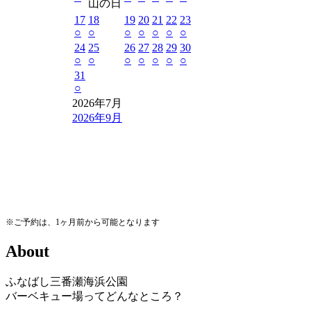
山の日
17
18
19
20
21
22
23
○
○
○
○
○
○
○
24
25
26
27
28
29
30
○
○
○
○
○
○
○
31
○
2026年7月
2026年9月
※ご予約は、1ヶ月前から可能となります
A
b
o
u
t
ふなばし三番瀬海浜公園
バーベキュー場ってどんなところ？