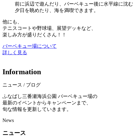
前に浜辺で遊んだり、バーベキュー後に水平線に沈む
夕日を眺めたり、海を満喫できます。
他にも、
テニスコートや野球場、展望デッキなど、
楽しみ方が盛りだくさん！！
バーベキュー場について
詳しく見る
I
n
f
o
r
m
a
t
i
o
n
ニュース / ブログ
ふなばし三番瀬海浜公園 バーベキュー場の
最新のイベントからキャンペーンまで、
旬な情報を更新していきます。
News
ニュース