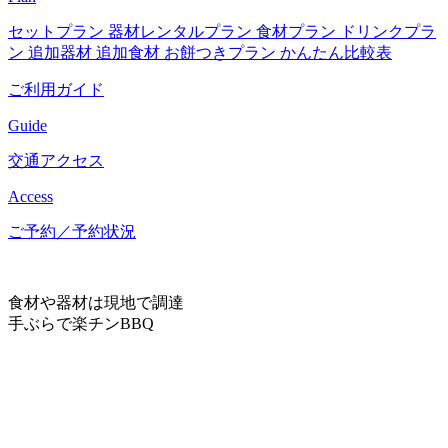
セットプラン
器材レンタルプラン
食材プラン
ドリンクプラ
ン
追加器材
追加食材
お餅つきプラン
かんたん比較表
ご利用ガイド
Guide
交通アクセス
Access
ご予約／予約状況
食材や器材は現地で調達
手ぶらで楽チンBBQ