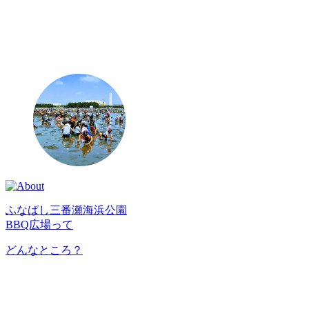
ふなばし三番瀬海浜公園
BBQ広場って
どんなところ？