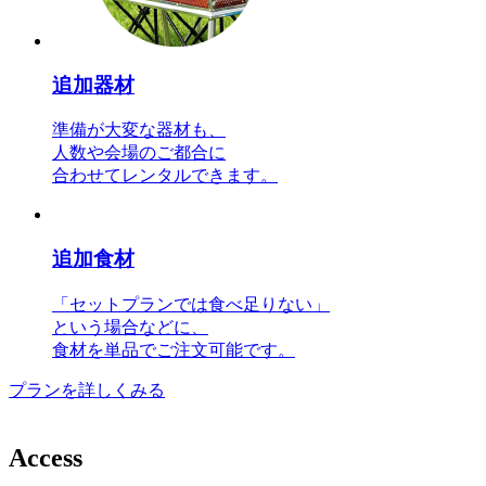
追加器材
準備が大変な器材も、
人数や会場のご都合に
合わせてレンタルできます。
追加食材
「セットプランでは食べ足りない」
という場合などに、
食材を単品でご注文可能です。
プランを詳しくみる
A
c
c
e
s
s