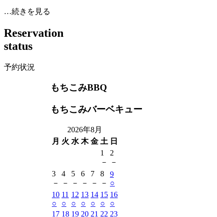
…続きを見る
R
e
s
e
r
v
a
t
i
o
n
s
t
a
t
u
s
予約状況
もちこみBBQ
もちこみバーベキュー
2026年8月
月
火
水
木
金
土
日
1
2
－
－
3
4
5
6
7
8
9
－
－
－
－
－
－
○
10
11
12
13
14
15
16
○
○
○
○
○
○
○
17
18
19
20
21
22
23