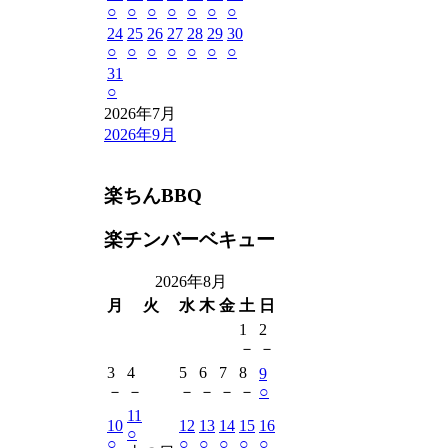
○
○
○
○
○
○
○
24
25
26
27
28
29
30
○
○
○
○
○
○
○
31
○
2026年7月
2026年9月
楽ちんBBQ
楽チンバーベキュー
2026年8月
月
火
水
木
金
土
日
1
2
－
－
3
4
5
6
7
8
9
－
－
－
－
－
－
○
11
10
12
13
14
15
16
○
○
○
○
○
○
○